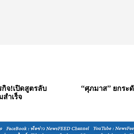
ิจ!เปิดสูตรลับ
“ศุภมาส” ยกระด
ามสำเร็จ