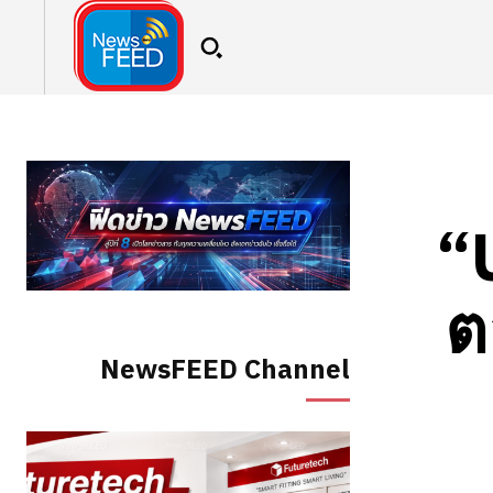
“
ต
NewsFEED Channel