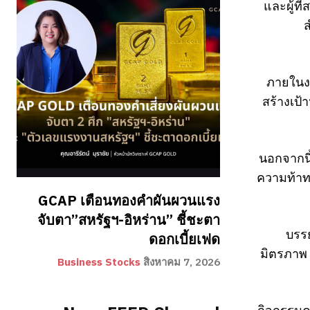
และผู้ท
ส
ภายในงา
สร้างเป้
นอกจากนี
ความท้าทา
GCAP เตือนทองคำผันผวนแรง
จับตา”สหรัฐฯ-อิหร่าน” ชี้ชะตา
บรรย
ดอกเบี้ยเฟด
มิตรภาพ 
Business Stocks
สิงหาคม 7, 2026