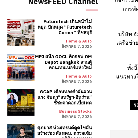
กิจกรรมคร
NewsFEED Channel
การพั
Futuretech เดินหน้าไม่
หยุด ปักหมุด “Futuretech
Corner” ที่ชลบุรี
บริษัท 
Home & Auto
เครือข่า
สิงหาคม 7, 2026
MPJ ผนึก OOCL คิกออฟ OM
Depot Bangkok ลานตู้
ทั้ง
คอนเทนเนอร์แห่งใหม่
แนวทางใน
Home & Auto
สิงหาคม 7, 2026
GCAP เตือนทองคำผันผวน
แรง จับตา”สหรัฐฯ-อิหร่าน”
ชี้ชะตาดอกเบี้ยเฟด
N
Business Stocks
สิงหาคม 7, 2026
ศุภมาส ห่วงเทรนด์ดูดไขมัน
สร้างร่อง สั่ง สคบ. ตรวจเข้ม