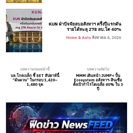
KUN ฝ่าปัจจัยลบอสังหาฯ ครึ่งปีแรกดัน
รายได้ทะลุ 278 ลบ.โต 40%
Home & Auto
สิงหาคม 6, 2026
บทความก่อนหน้านี้
บทความถัดไป
บล.โกลเบล็ก ชี้ SET สัปดาห์นี้
MMM เดินหน้า JUMP+ ปั้น
“ผันผวน” ในกรอบ 1,420–
Ecosystem อสังหาฯ-สินเชื่อ
1,480 จุด
ตั้งเป้ากำไรโตเฉลี่ย 40% ใน 3
ปี