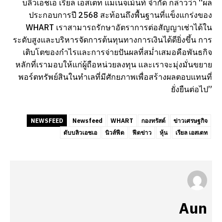
บลิวเอชเอ เรียล เอสเตท แมเนจเม้นท์ จำกัด กล่าวว่า “ผล
ประกอบการปี 2568 สะท้อนถึงพื้นฐานที่แข็งแกร่งของ
WHART เราสามารถรักษาอัตราการต่อสัญญาเช่าได้ใน
ระดับสูงและบริหารจัดการต้นทุนทางการเงินได้ดียิ่งขึ้น การ
เติบโตของกำไรและการจ่ายปันผลที่สม่ำเสมอคือพันธกิจ
หลักที่เรามอบให้แก่ผู้ถือหน่วยลงทุน และเราจะมุ่งมั่นขยาย
พอร์ตทรัพย์สินในทำเลที่มีศักยภาพเพื่อสร้างผลตอบแทนที่
ยั่งยืนต่อไป”
NEWSFEED
Newsfeed
WHART
กองทรัสต์
ข่าวเศรษฐกิจ
ดับบลิวเอชเอ
นิวส์ฟีด
ฟีดข่าว
หุ้น
เรียล เอสเตท
Aun