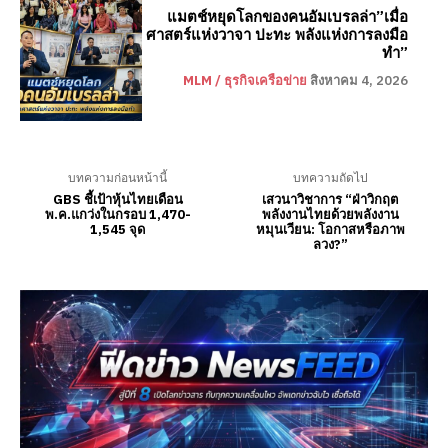
แมตช์หยุดโลกของคนอัมเบรลล่า”เมื่อ
ศาสตร์แห่งวาจา ปะทะ พลังแห่งการลงมือ
ทำ”
MLM / ธุรกิจเครือข่าย
สิงหาคม 4, 2026
บทความก่อนหน้านี้
บทความถัดไป
GBS ชี้เป้าหุ้นไทยเดือน
เสวนาวิชาการ “ฝ่าวิกฤต
พ.ค.แกว่งในกรอบ 1,470-
พลังงานไทยด้วยพลังงาน
1,545 จุด
หมุนเวียน: โอกาสหรือภาพ
ลวง?”