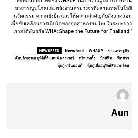
สะท้อนบทบาทของ WHAUP ในการเป็นผู้ให้บริการด้าน
สาธารณูปโภคและพลังงานครบวงจรที่ผสานเทคโนโลยี
นวัตกรรม ความยั่งยืน และให้ความสำคัญกับสิ่งแวดล้อม
เพื่อขับเคลื่อนการเติบโตของอุตสาหกรรมไทยในระยะยาว
ภายใต้พันธกิจ WHA: Shape the Future for Thailand”
NEWSFEED
Newsfeed
WHAUP
ข่าวเศรษฐกิจ
ดับบลิวเอชเอ ยูทิลิตี้ส์ แอนด์ พาวเวอร์
ทริสเรทติ้ง
นิวส์ฟีด
ฟีดข่าว
หุ้นกู้-กรีนบอนด์
หุ้นกู้เพื่ออนุรักษ์สิ่งแวดล้อม
Aun