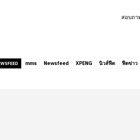
สอบถา
mms
Newsfeed
XPENG
นิวส์ฟีด
ฟีดข่าว
EWSFEED