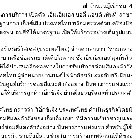
จำนวนผู้เข้าชม:
4
ารบริการ เปิดตัว ‘เอ็มเอ็มเอส บอดี้ แอนด์ เพ้นท์’ สาขา
รฐานจาก เอ็กซ์เผิง ประเทศไทย พร้อมสรรพด้วยเครื่องมือ
งพ่น-อบสีที่ได้มาตรฐาน เปิดให้บริการอย่างเต็มรูปแบบ
อร์ เซอร์วิสเซส (ประเทศไทย) จำกัด กล่าวว่า “ท่ามกลาง
ักษาหรือซ่อมรถยนต์เติบโตตาม ซึ่ง เอ็มเอ็มเอส มุ่งมั่นใน
นดีที่ได้นำเสนออีกช่องทางในการรับบริการซ่อมสีและตัวถัง
ทศไทย ผู้จำหน่ายยานยนต์ไฟฟ้าอัจฉริยะระดับพรีเมียม-
เป็นศูนย์บริการซ่อมสีและตัวถังอย่างเป็นทางการแห่งแรก
ื่อให้บริการลูกค้า เอ็กซ์เผิง ย่านฝั่งธนบุรีและทั่วประเทศ”
ทศไทย กล่าวว่า “เอ็กซ์เผิง ประเทศไทย ดำเนินธุรกิจโดยมี
อมสีและตัวถังของ เอ็มเอ็มเอสฯ ที่มีความเชี่ยวชาญ และ
ูนย์ซ่อมสีและตัวถังอย่างเป็นทางการแห่งแรก สำหรับผู้ใช้
่อนธุรกิจ รวมถึงมีส่วนช่วยในการสร้างภาพลักษณ์ที่ดีของ