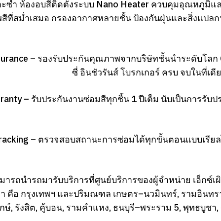
ะซ้ำ ห้องอบสีติดตั้งระบบ Nano Heater ควบคุมอุณหภูมิแล
พสีที่สม่ำเสมอ กรองอากาศหลายชั้น ป้องกันฝุ่นและสิ่ง
surance – รองรับประกันคุณภาพจากบริษัทชั้นนำระดับโลก
ซี่ อินชัวรันส์ โบรกเกอร์ ครบ จบในที
anty – รับประกันงานซ่อมสีทุกชิ้น 1 ปีเต็ม นับเป็นการรับ
racking – ตรวจสอบสถานะการซ่อมได้ทุกขั้นตอนแบบเรียล
มารถนำรถมารับบริการที่ศูนย์บริการของผู้จำหน่าย เอ็กซ์เผิ
า คือ กรุงเทพฯ และปริมณฑล เกษตร–นวมินทร์, รามอินทรา,ง
ษ์, รังสิต, คู้บอน, รามคำแหง, ธนบุรี–พระราม 5, พุทธบูชา