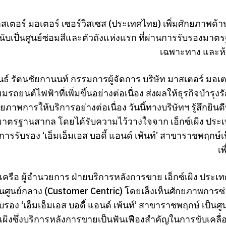
สเตอร์ มอเตอร์ เซอร์วิสเซส (ประเทศไทย) เพิ่มศักยภาพด้านก
ับเป็นศูนย์ซ่อมสีและตัวถังแห่งแรก ที่ผ่านการรับรองมาต
เฉพาะทาง และห้อ
ธ์ รัตนชัยกานนท์ กรรมการผู้จัดการ บริษัท มาสเตอร์ มอเต
รถยนต์ไฟฟ้าที่เพิ่มขึ้นอย่างต่อเนื่อง ส่งผลให้ธุรกิจบำรุงร
กยภาพการให้บริการอย่างต่อเนื่อง วันนี้ทางบริษัทฯ รู้สึกยิ
มาตรฐานสากล โดยได้รับความไว้วางใจจาก เอ็กซ์เผิง ประเ
การรับรอง ‘เอ็มเอ็มเอส บอดี้ แอนด์ เพ้นท์’ สาขาราชพฤกษ์
เพ
ิจเครือ ผู้อำนวยการ ฝ่ายบริการหลังการขาย เอ็กซ์เผิง ประเ
ป็นศูนย์กลาง (Customer Centric) โดยเล็งเห็นศักยภาพการซ่
บรอง ‘เอ็มเอ็มเอส บอดี้ แอนด์ เพ้นท์’ สาขาราชพฤกษ์ เป็นศ
์เผิงซึ่งบริการหลังการขายเป็นฟันเฟืองสำคัญในการขับเคลื