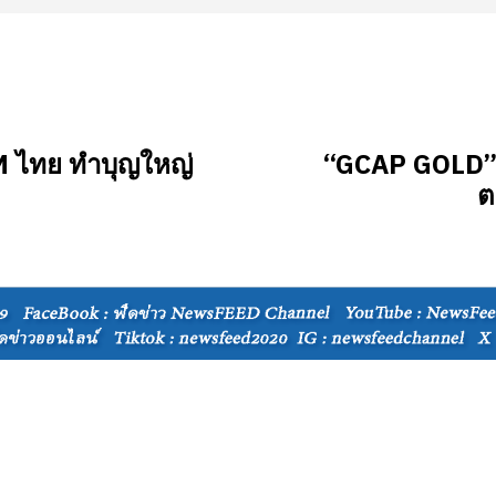
M ไทย ทำบุญใหญ่
“GCAP GOLD” แ
ต