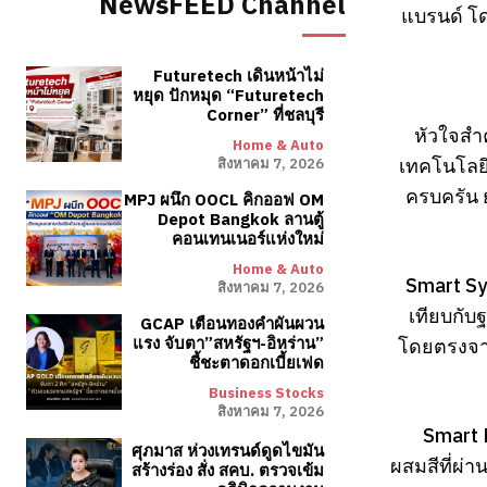
NewsFEED Channel
แบรนด์ โ
Futuretech เดินหน้าไม่
หยุด ปักหมุด “Futuretech
Corner” ที่ชลบุรี
หัวใจสำ
Home & Auto
เทคโนโลยี
สิงหาคม 7, 2026
ครบครัน 
MPJ ผนึก OOCL คิกออฟ OM
Depot Bangkok ลานตู้
คอนเทนเนอร์แห่งใหม่
Home & Auto
Smart Sys
สิงหาคม 7, 2026
เทียบกับ
GCAP เตือนทองคำผันผวน
โดยตรงจาก
แรง จับตา”สหรัฐฯ-อิหร่าน”
ชี้ชะตาดอกเบี้ยเฟด
Business Stocks
สิงหาคม 7, 2026
Smart 
ศุภมาส ห่วงเทรนด์ดูดไขมัน
ผสมสีที่ผ่
สร้างร่อง สั่ง สคบ. ตรวจเข้ม