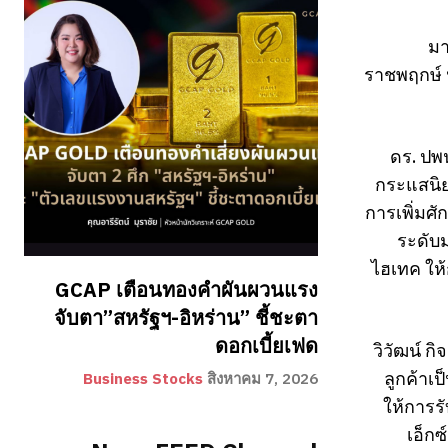
มา
ราชพฤกษ์ น
ดร. ปพน
กระแสนิยม
การเพิ่มศั
ระดับ
ไฮเทค ให้
GCAP เตือนทองคำผันผวนแรง
จับตา”สหรัฐฯ-อิหร่าน” ชี้ชะตา
ดอกเบี้ยเฟด
วิวัฒน์ ก
ลูกค้าเ
Business Stocks
สิงหาคม 7, 2026
ให้การรั
เอ็กซ