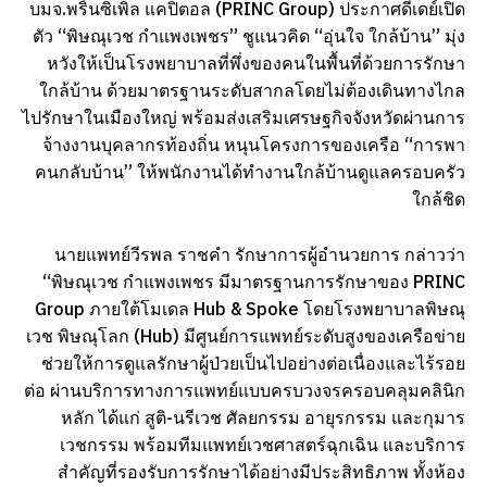
บมจ.พริ้นซิเพิล แคปิตอล (PRINC Group) ประกาศดีเดย์เปิด
ตัว “พิษณุเวช กำแพงเพชร” ชูแนวคิด “อุ่นใจ ใกล้บ้าน” มุ่ง
หวังให้เป็นโรงพยาบาลที่พึ่งของคนในพื้นที่ด้วยการรักษา
ใกล้บ้าน ด้วยมาตรฐานระดับสากลโดยไม่ต้องเดินทางไกล
ไปรักษาในเมืองใหญ่ พร้อมส่งเสริมเศรษฐกิจจังหวัดผ่านการ
จ้างงานบุคลากรท้องถิ่น หนุนโครงการของเครือ “การพา
คนกลับบ้าน” ให้พนักงานได้ทำงานใกล้บ้านดูแลครอบครัว
ใกล้ชิด
นายแพทย์วีรพล ราชคำ รักษาการผู้อำนวยการ กล่าวว่า
“พิษณุเวช กำแพงเพชร มีมาตรฐานการรักษาของ PRINC
Group ภายใต้โมเดล Hub & Spoke โดยโรงพยาบาลพิษณุ
เวช พิษณุโลก (Hub) มีศูนย์การแพทย์ระดับสูงของเครือข่าย
ช่วยให้การดูแลรักษาผู้ป่วยเป็นไปอย่างต่อเนื่องและไร้รอย
ต่อ ผ่านบริการทางการแพทย์แบบครบวงจรครอบคลุมคลินิก
หลัก ได้แก่ สูติ-นรีเวช ศัลยกรรม อายุรกรรม และกุมาร
เวชกรรม พร้อมทีมแพทย์เวชศาสตร์ฉุกเฉิน และบริการ
สำคัญที่รองรับการรักษาได้อย่างมีประสิทธิภาพ ทั้งห้อง