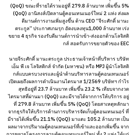
(QoQ) ขณะที่รายได้รวมอยู่ที่ 279.8 ล้านบาท เพิ่มขึ้น 5%
(QoQ) อานิสงส์เปิดลานตู้คอนเทนเนอร์ใหม่ 2 แห่ง ส่งผล
ดีมานด์การงานเพิ่มสูงขึ้น ด้าน CEO “จีระศักดิ์ มานะ
ตระกูล” ประกาศเกมรุก อัดงบลงทุน1,000 ล้านบาท เร่ง
ขยาย 4 ธุรกิจ รองรับดีมานด์การนำเข้า-ส่งออกด้านโลจิสติ
กส์ สอดรับการขยายตัวของ EEC
นายจีระศักดิ์ มานะตระกูล ประธานเจ้าหน้าที่บริหาร บริษัท
เอ็ม พี เจ โลจิสติกส์ จำกัด (มหาชน) หรือ MPJ ผู้นำโลจิสติ
กส์แบบครบวงจรและผู้นำด้านบริหารลานตู้คอนเทนเนอร์
เปิดเผยถึงผลการดำเนินงานไตรมาส 1/2569 บริษัทฯ กำไร
สุทธิอยู่ที่ 23.7 ล้านบาท เพิ่มขึ้น 23.2 % เทียบจากงวด
ไตรมาสที่ผ่านมา (QoQ) และมีรายได้จากการให้บริการ อยู่
ที่ 279.8 ล้านบาท เพิ่มขึ้น 5% (QoQ) โดยสาเหตุหลักมา
จากธุรกิจให้บริการด้านการบริหารจัดเก็บตู้คอนเทนเนอร์ ที่
มีรายได้เพิ่มขึ้น 21.1% (QoQ) มาแตะ 105.2 ล้านบาท เป็น
ผลมาจากปริมาณตู้คอนเทนเนอร์ที่เข้าและออกเพิ่มขึ้น จาก
การขยายโครงการลานตู้คอนเทนเนอร์ใหม่ ทั้ง 2 แห่ง ได้แก่