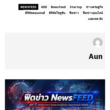
NEWSFEED
ADD
Newsfeed
Startup
ข่าวเศรษฐกิจ
ดิจิทัลคอนเทนต์
ดิจิทัลโซลูชัน
ฟีดข่าว
ฟีดข่าวออนไลน์
แอดเทค ฮับ
Aun