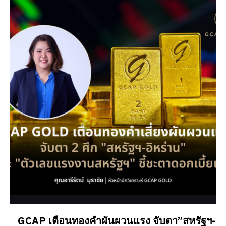
GCAP เตือนทองคำผันผวนแรง จับตา”สหรัฐฯ-