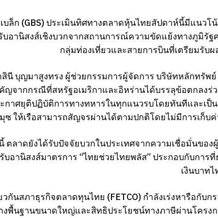
เบล็ก (GBS) ประเมินทิศทางตลาดหุ้นไทยสัปดาห์นี้มีแนวโน้
 รับอานิสงส์เชิงบวกจากสถานการณ์ความขัดแย้งทางภูมิรัฐ
กลุ่มท่องเที่ยวและสายการบินที่เตรียมรั
ินี บุญมาสูงทรง ผู้ช่วยกรรมการผู้จัดการ บริษัทหลักทรัพย์
ัญจากกรณีที่สหรัฐอเมริกาและอิหร่านได้บรรลุข้อตกลงร่วมก
ระกาศยุติปฏิบัติการทางทหารในทุกแนวรบโดยทันทีและเป็นก
ุซ ให้เรือสามารถสัญจรผ่านได้ตามปกติโดยไม่มีการเก็บค่
้ ตลาดยังได้รับปัจจัยบวกในประเทศจากความเชื่อมั่นของผู้
 รับอานิสงส์มาตรการ “ไทยช่วยไทยพลัส” ประกอบกับการที
เงินบาทไท
วกันสภาธุรกิจตลาดทุนไทย (FETCO) กำลังเร่งหารือกับกร
างพื้นฐานขนาดใหญ่และสิทธิประโยชน์ทางภาษีผ่านโครงการ