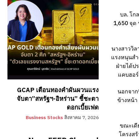
บล. โกล
1,650 จุด
นางสาววิลาส
แรงหนุนสำค
ฝ่ายได้ป
แคบฮอร์ม
GCAP เตือนทองคำผันผวนแรง
นอกจากนี
จับตา”สหรัฐฯ-อิหร่าน” ชี้ชะตา
ข้างหน้า
ดอกเบี้ยเฟด
Business Stocks
สิงหาคม 7, 2026
ขณะเดีย
โครงสร้