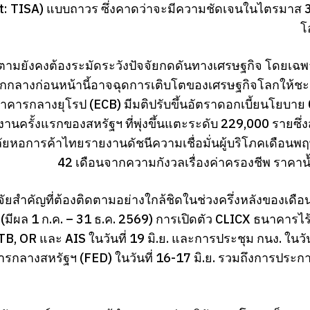
: TISA) แบบถาวร ซึ่งคาดว่าจะมีความชัดเจนในไตรมาส 3 นี้
โ
็ตามยังคงต้องระมัดระวังปัจจัยกดดันทางเศรษฐกิจ โดยเฉ
กกลางก่อนหน้านี้อาจฉุดการเติบโตของเศรษฐกิจโลกให้ชะลอต
าคารกลางยุโรป (ECB) มีมติปรับขึ้นอัตราดอกเบี้ยนโยบาย 0.
งานครั้งแรกของสหรัฐฯ ที่พุ่งขึ้นแตะระดับ 229,000 รายซึ่ง
ยหอการค้าไทยรายงานดัชนีความเชื่อมั่นผู้บริโภคเดือนพฤ
42 เดือนจากความกังวลเรื่องค่าครองชีพ ราคาน้
จัยสำคัญที่ต้องติดตามอย่างใกล้ชิดในช่วงครึ่งหลังของเดื
มีผล 1 ก.ค. – 31 ธ.ค. 2569) การเปิดตัว CLICX ธนาคาร
B, OR และ AIS ในวันที่ 19 มิ.ย. และการประชุม กนง. ในวันท
รกลางสหรัฐฯ (FED) ในวันที่ 16-17 มิ.ย. รวมถึงการประ