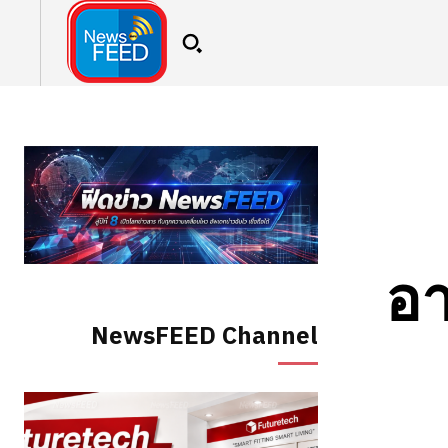
อา
NewsFEED Channel