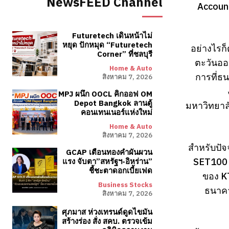
NewsFEED Channel
Account
Futuretech เดินหน้าไม่
หยุด ปักหมุด “Futuretech
อย่างไรก
Corner” ที่ชลบุรี
ตะวันออ
Home & Auto
การที่ธน
สิงหาคม 7, 2026
MPJ ผนึก OOCL คิกออฟ OM
Depot Bangkok ลานตู้
มหาวิทยาลั
คอนเทนเนอร์แห่งใหม่
Home & Auto
สิงหาคม 7, 2026
สำหรับปัจ
GCAP เตือนทองคำผันผวน
SET100 (
แรง จับตา”สหรัฐฯ-อิหร่าน”
ชี้ชะตาดอกเบี้ยเฟด
ของ KT
Business Stocks
ธนาคา
สิงหาคม 7, 2026
ศุภมาส ห่วงเทรนด์ดูดไขมัน
สร้างร่อง สั่ง สคบ. ตรวจเข้ม