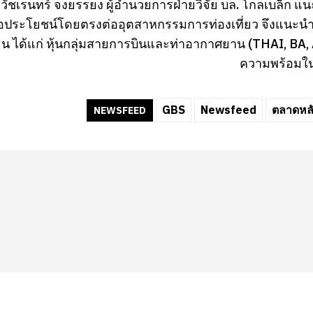
วัชเรนทร์ จงยรรยง ผู้อำนวยการฝ่ายวิจัย บล. โกลเบล็ก แน
ื้อประโยชน์โดยตรงต่ออุตสาหกรรมการท่องเที่ยว จึงแนะนำให้
จน ได้แก่ หุ้นกลุ่มสายการบินและท่าอากาศยาน (THAI, BA,
ความพร้อมใน
GBS
Newsfeed
ตลาดหลั
NEWSFEED