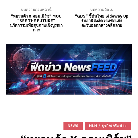
บทความก่อนหน้านี้
บทความถัดไป
“หยวนต้า X คอมเมิร์ช” MOU
“GBS” ชี้หุ้นไทย Sideway Up
“SEE THE FUTURE”
รับอานิสงส์ความขัดแย้ง
นวัตกรรมเพื่อสุขภาพเชิงบูรณา
ตะวันออกกลางคลี่คลาย
การ