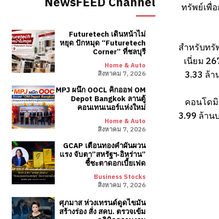
NewsFEED Channel
ทรัพย์เพื
Futuretech เดินหน้าไม่
หยุด ปักหมุด “Futuretech
สำหรับทรั
Corner” ที่ชลบุรี
เนี่ยม 2
Home & Auto
3.33 ล้า
สิงหาคม 7, 2026
MPJ ผนึก OOCL คิกออฟ OM
Depot Bangkok ลานตู้
คอนโดมิเ
คอนเทนเนอร์แห่งใหม่
3.99 ล้าน
Home & Auto
สิงหาคม 7, 2026
GCAP เตือนทองคำผันผวน
แรง จับตา”สหรัฐฯ-อิหร่าน”
ชี้ชะตาดอกเบี้ยเฟด
Business Stocks
สิงหาคม 7, 2026
ศุภมาส ห่วงเทรนด์ดูดไขมัน
สร้างร่อง สั่ง สคบ. ตรวจเข้ม