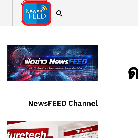
ด
NewsFEED Channel