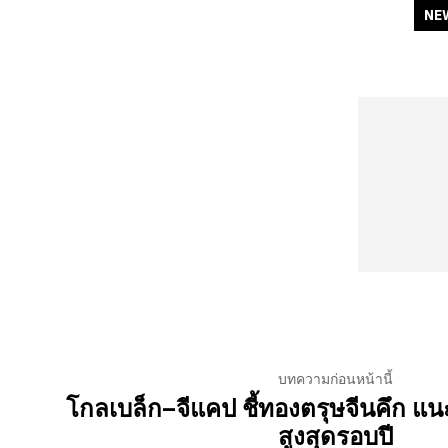
NE
บทความก่อนหน้านี้
โกลเบล็ก–จีแคป ชี้ทองตรุษจีนคึก แน
สูงสุดรอบปี