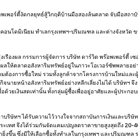
อพเพอร์ตี้งัดกลยุทธ์สู้วิกฤติบ้านมือสองล้นตลาด จับมือ
์ คอนโดมิเนียม ทำเลกรุงเทพฯ-ปริมณฑล และต่างจังหวัด ขาย
ุ่งเรืองผล กรรมการผู้จัดการ บริษัท ดาร์วิด พร๊อพเพอร์ตี้ เ
ส่งผลให้ตลาดอสังหาริมทรัพย์อยู่ในภาวะโอเวอร์ซัพพลายอย่
ามต้องการซื้อใหม่ รวมทั้งลูกค้าจากโครงการบ้านใหม่และผู้
กิจนายหน้าอสังหาริมทรัพย์อย่างหลีกเลี่ยงไม่ได้ บริษัทฯ จ
้อด้วยเงินสดเท่านั้น ทั้งกลุ่มผู้ซื้อเพื่ออยู่อาศัยและผู้ประ
านมาบริษัทฯ ได้รับความไว้วางใจจากสถาบันการเงินและบริษัท
ประเทศ จึงได้ร่วมกันจัดแคมเปญลดราคาขายสูงสุดถึง 20-40%
ิ่งขึ้น ซึ่งมีให้เลือกซื้อทั้งทำเลในกรุงเทพฯ และปริมณฑล