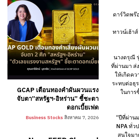
ดาร์วิดพร๊
ทาวน์เฮ้าส
นางดรุณี ร
ที่ผ่านมา 
ให้เกิดคว
ระทบต่อธุร
GCAP เตือนทองคำผันผวนแรง
ในการซื
จับตา”สหรัฐฯ-อิหร่าน” ชี้ชะตา
ดอกเบี้ยเฟด
“ปีที่ผ่
Business Stocks
สิงหาคม 7, 2026
NPA ทั่ว
สนใจมากย