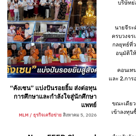
บริษัทย
นายจีระศ
ครบวงจรแล
กลยุทธ์ที
อนุมัติให
คอนเทนเ
และ 2.การอน
“คังเซน” แบ่งปันรอยยิ้ม ส่งต่อทุน
การศึกษาและกำลังใจสู่นักศึกษา
ขณะเดียวกั
แพทย์
เข้าลงทุน
MLM / ธุรกิจเครือข่าย
สิงหาคม 5, 2026