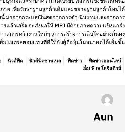
่อขยายธุรกิจและรักษาความได้เปรียบในการแข่งขันให้เหนือ
ีคุณภาพ เพื่อรักษาฐานลูกค้าเดิมและขยายฐานลูกค้าใหม่ได้
ครั้งนี้ มาจากกระแสเงินสดจากการดำเนินงาน และจากการ
ารแล้วเสร็จ จะส่งผลให้ MPJ มีศักยภาพความแข็งแกร่ง
ดโอกาสการคว้างานใหม่ๆ สู่การสร้างการเติบโตอย่างมั่นคง
าเพิ่มและผลตอบแทนที่ดีให้กับผู้ถือหุ้นในอนาคตได้เพิ่มขึ้น
จ
นิวส์ฟีด
นิวส์ฟีดชานเนล
ฟีดข่าว
ฟีดข่าวออนไลน์
เอ็ม พี เจ โลจิสติกส์
Aun