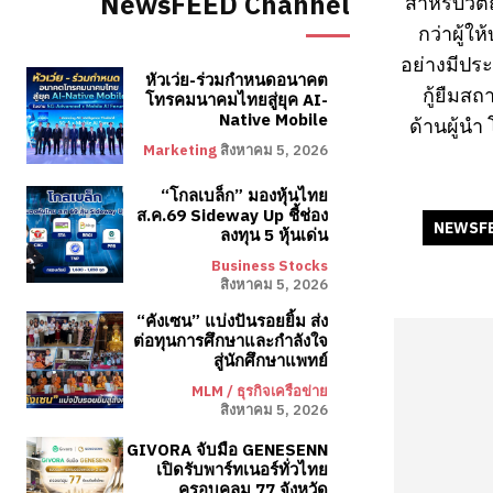
NewsFEED Channel
สำหรับวัต
กว่าผู้ใ
อย่างมีปร
หัวเว่ย-ร่วมกำหนดอนาคต
กู้ยืมส
โทรคมนาคมไทยสู่ยุค AI-
Native Mobile
ด้านผู้นำ
Marketing
สิงหาคม 5, 2026
“โกลเบล็ก” มองหุ้นไทย
ส.ค.69 Sideway Up ชี้ช่อง
NEWSF
ลงทุน 5 หุ้นเด่น
Business Stocks
สิงหาคม 5, 2026
“คังเซน” แบ่งปันรอยยิ้ม ส่ง
ต่อทุนการศึกษาและกำลังใจ
สู่นักศึกษาแพทย์
MLM / ธุรกิจเครือข่าย
สิงหาคม 5, 2026
GIVORA จับมือ GENESENN
เปิดรับพาร์ทเนอร์ทั่วไทย
ครอบคลุม 77 จังหวัด