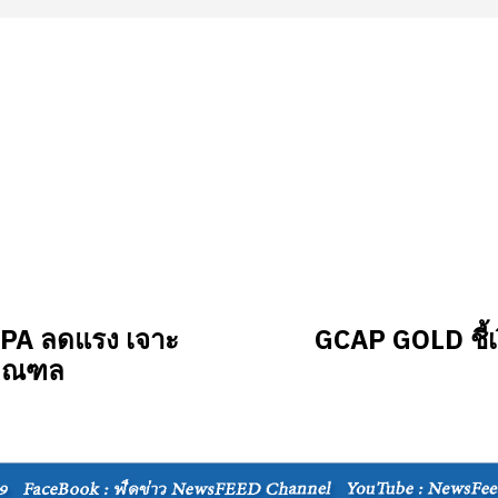
 NPA ลดแรง เจาะ
GCAP GOLD ชี้เ
ิมณฑล