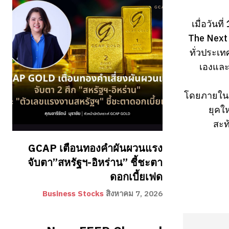
เมื่อวัน
The Next 
ทั่วประเ
เองและธ
โดยภายในงา
ยุคใ
สะท
GCAP เตือนทองคำผันผวนแรง
จับตา”สหรัฐฯ-อิหร่าน” ชี้ชะตา
ดอกเบี้ยเฟด
Business Stocks
สิงหาคม 7, 2026