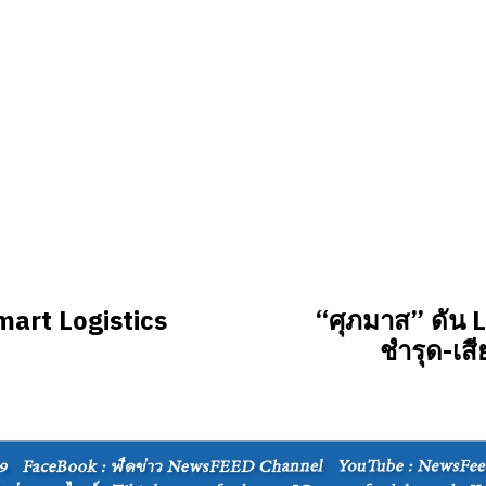
mart Logistics
“ศุภมาส” ดัน 
ชำรุด-เส