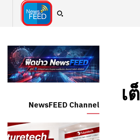
เต
NewsFEED Channel