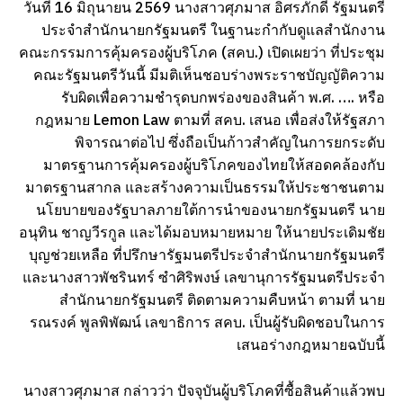
วันที่ 16 มิถุนายน 2569 นางสาวศุภมาส อิศรภักดี รัฐมนตรี
ประจำสำนักนายกรัฐมนตรี ในฐานะกำกับดูแลสำนักงาน
คณะกรรมการคุ้มครองผู้บริโภค (สคบ.) เปิดเผยว่า ที่ประชุม
คณะรัฐมนตรีวันนี้ มีมติเห็นชอบร่างพระราชบัญญัติความ
รับผิดเพื่อความชำรุดบกพร่องของสินค้า พ.ศ. …. หรือ
กฎหมาย Lemon Law ตามที่ สคบ. เสนอ เพื่อส่งให้รัฐสภา
พิจารณาต่อไป ซึ่งถือเป็นก้าวสำคัญในการยกระดับ
มาตรฐานการคุ้มครองผู้บริโภคของไทยให้สอดคล้องกับ
มาตรฐานสากล และสร้างความเป็นธรรมให้ประชาชนตาม
นโยบายของรัฐบาลภายใต้การนำของนายกรัฐมนตรี นาย
อนุทิน ชาญวีรกูล และได้มอบหมายหมาย ให้นายประเดิมชัย
บุญช่วยเหลือ ที่ปรึกษารัฐมนตรีประจำสำนักนายกรัฐมนตรี
และนางสาวพัชรินทร์ ซำศิริพงษ์ เลขานุการรัฐมนตรีประจำ
สำนักนายกรัฐมนตรี ติดตามความคืบหน้า ตามที่ นาย
รณรงค์ พูลพิพัฒน์ เลขาธิการ สคบ. เป็นผู้รับผิดชอบในการ
เสนอร่างกฎหมายฉบับนี้
นางสาวศุภมาส กล่าวว่า ปัจจุบันผู้บริโภคที่ซื้อสินค้าแล้วพบ