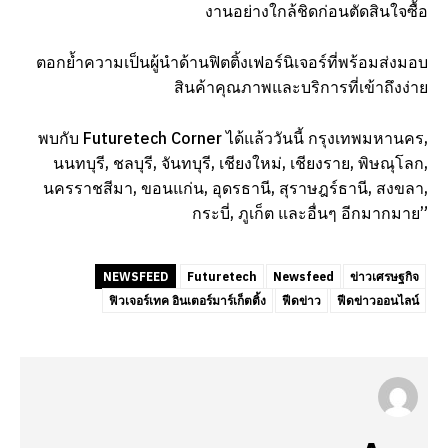
งานอย่างใกล้ชิดก่อนตัดสินใจซื้อ
ตอกย้ำความเป็นผู้นำด้านฟิตติ้งเฟอร์นิเจอร์ที่พร้อมส่งมอบ
สินค้าคุณภาพและบริการที่เข้าถึงง่าย
พบกับ Futuretech Corner ได้แล้ววันนี้ กรุงเทพมหานคร,
นนทบุรี, ชลบุรี, จันทบุรี, เชียงใหม่, เชียงราย, พิษณุโลก,
นครราชสีมา, ขอนแก่น, อุดรธานี, สุราษฎร์ธานี, สงขลา,
กระบี่, ภูเก็ต และอื่นๆ อีกมากมาย”
NEWSFEED
Futuretech
Newsfeed
ข่าวเศรษฐกิจ
ฟิวเจอร์เทค อินเตอร์มาร์เก็ตติ้ง
ฟีดข่าว
ฟีดข่าวออนไลน์