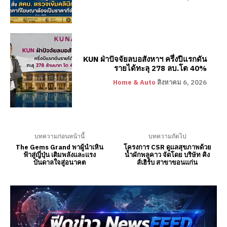
KUN ฝ่าปัจจัยลบอสังหาฯ ครึ่งปีแรกดัน
รายได้ทะลุ 278 ลบ.โต 40%
Home & Auto
สิงหาคม 6, 2026
บทความก่อนหน้านี้
บทความถัดไป
The Gems Grand พาผู้นำเหิน
โครงการ CSR ดูแลสุขภาพด้วย
ฟ้าสู่ญี่ปุ่น เติมพลังและแรง
น้ำผักพลูคาว จัดโดย บริษัท คิง
บันดาลใจสู่อนาคต
ส์เฮิร์บ สาขาขอนแก่น