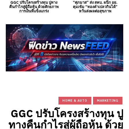
GGC ปรับโครงสร้างทุน ปูทาง
“ศุภมาส” ส่ง สคบ. ผนึก อย.
คืนกำไรสู่ผู้ถือหุ้น ด้วยศักยภาพ
คุมเข้ม “ทองคำเปลวกินได้”
การเงินที่แข็งแกร่ง
หวั่นส่งผลต่อสุขภาพ