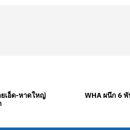
อยเอ็ด-หาดใหญ่
WHA ผนึก 6 พั
ก