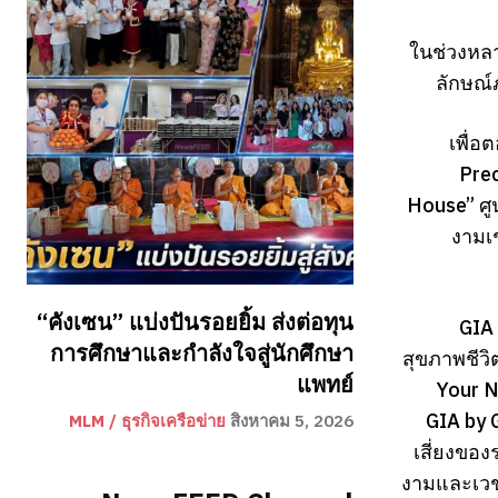
ในช่วงหลา
ลักษณ์
เพื่อ
Prec
House” ศู
งามเช
“คังเซน” แบ่งปันรอยยิ้ม ส่งต่อทุน
GIA
การศึกษาและกำลังใจสู่นักศึกษา
สุขภาพชีว
แพทย์
Your N
GIA by 
MLM / ธุรกิจเครือข่าย
สิงหาคม 5, 2026
เสี่ยงขอ
งามและเวช