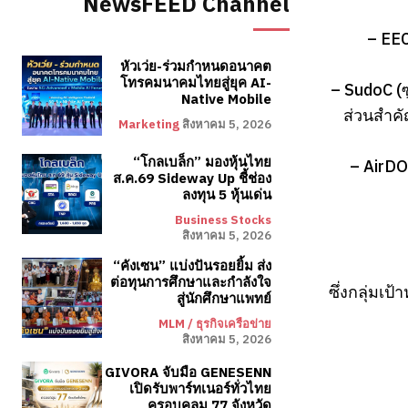
NewsFEED Channel
– EEC
หัวเว่ย-ร่วมกำหนดอนาคต
โทรคมนาคมไทยสู่ยุค AI-
– SudoC (ซ
Native Mobile
ส่วนสำคั
Marketing
สิงหาคม 5, 2026
“โกลเบล็ก” มองหุ้นไทย
– AirDO
ส.ค.69 Sideway Up ชี้ช่อง
ลงทุน 5 หุ้นเด่น
Business Stocks
สิงหาคม 5, 2026
“คังเซน” แบ่งปันรอยยิ้ม ส่ง
ต่อทุนการศึกษาและกำลังใจ
ซึ่งกลุ่ม
สู่นักศึกษาแพทย์
MLM / ธุรกิจเครือข่าย
สิงหาคม 5, 2026
GIVORA จับมือ GENESENN
เปิดรับพาร์ทเนอร์ทั่วไทย
ครอบคลุม 77 จังหวัด