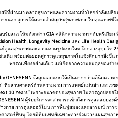
ยปีที่ผ่านมา ตลาดสุขภาพและความงามทั่วโลกกำลังเปลี่ยนแป
ภายนอก สู่การให้ความสำคัญกับสุขภาพภายใน คุณภาพชีวิต
ตอบรับแนวโน้มดังกล่าว GIA คลินิกความงามระดับพรีเมียม
ision Health, Longevity Medicine และ Life Health Des
นย์ดูแลสุขภาพและความงามรูปแบบใหม่ ใจกลางสุขุมวิท 
่นเดิม พร้อมต่อยอดสู่การดูแลสุขภาพในเชิงลึกมากยิ่งขึ้น เ
พรรณเพียงอย่างเดียว แต่เกิดจากความสมดุลของร่
 by GENESENN จึงถูกออกแบบให้เป็นมากกว่าคลินิกความงา
ิต” ที่ผสานศาสตร์ด้านความงาม การแพทย์แม่นยำ และเวชศา
ext 10 Years” เพราะอนาคตของสุขภาพ ไม่ควรถูกปล่อยให้เ
GENESENN ผู้รับบริการจะสามารถเข้าถึงการดูแลแบบองค์รว
งร่างกาย การดูแลฮอร์โมน การฟื้นฟูสมองและอารมณ์ กา
ศาสตร์ฟื้นฟู โดยมีทีมแพทย์เฉพาะทางร่วมวางแผนสุข