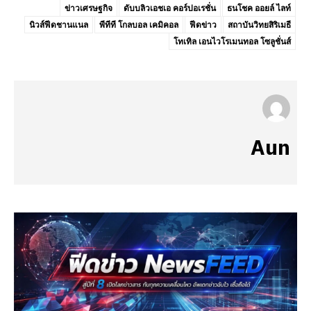
ข่าวเศรษฐกิจ
ดับบลิวเอชเอ คอร์ปอเรชั่น
ธนโชค ออยล์ ไลท์
นิวส์ฟีดชานแนล
พีทีที โกลบอล เคมิคอล
ฟีดข่าว
สถาบันวิทยสิริเมธี
โทเทิล เอนไวโรเมนทอล โซลูชั่นส์
Aun