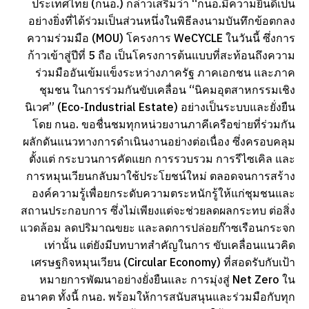
ประเทศไทย (กนอ.) กล่าวเสริมว่า “กนอ.มีความยินดีเป็น
อย่างยิ่งที่ได้ร่วมเป็นส่วนหนึ่งในพิธีลงนามบันทึกข้อตกลง
ความร่วมมือ (MOU) โครงการ WeCYCLE ในวันนี้ ซึ่งการ
ก้าวเข้าสู่ปีที่ 5 ถือ เป็นโครงการต้นแบบที่สะท้อนถึงความ
ร่วมมืออันเข้มแข็งระหว่างภาครัฐ ภาคเอกชน และภาค
ชุมชน ในการร่วมกันขับเคลื่อน “นิคมอุตสาหกรรมเชิง
นิเวศ” (Eco-Industrial Estate) อย่างเป็นระบบและยั่งยืน
โดย กนอ. ขอชื่นชมทุกหน่วยงานภาคีเครือข่ายที่ร่วมกัน
ผลักดันแนวทางการดำเนินงานอย่างต่อเนื่อง ซึ่งครอบคลุม
ตั้งแต่ กระบวนการคัดแยก การรวบรวม การรีไซเคิล และ
การหมุนเวียนกลับมาใช้ประโยชน์ใหม่ ตลอดจนการสร้าง
องค์ความรู้เพื่อยกระดับความตระหนักรู้ให้แก่ชุมชนและ
สถานประกอบการ ซึ่งไม่เพียงแต่จะช่วยลดผลกระทบ ต่อสิ่ง
แวดล้อม ลดปริมาณขยะ และลดการปล่อยก๊าซเรือนกระจก
เท่านั้น แต่ยังมีบทบาทสำคัญในการ ขับเคลื่อนแนวคิด
เศรษฐกิจหมุนเวียน (Circular Economy) ที่สอดรับกับเป้า
หมายการพัฒนาอย่างยั่งยืนและ การมุ่งสู่ Net Zero ใน
อนาคต ทั้งนี้ กนอ. พร้อมให้การสนับสนุนและร่วมมือกับทุก