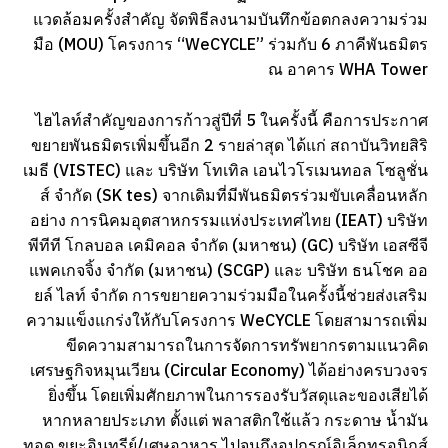
แวดล้อมครั้งสำคัญ จัดพิธีลงนามบันทึกข้อตกลงความร่วม
มือ (MOU) โครงการ “WeCYCLE” ร่วมกับ 6 ภาคีพันธมิตร
ณ อาคาร WHA Tower
ไฮไลท์สำคัญของการก้าวสู่ปีที่ 5 ในครั้งนี้ คือการประกาศ
ขยายพันธมิตรเพิ่มขึ้นอีก 2 รายล่าสุด ได้แก่ สถาบันวิทยสิริ
เมธี (VISTEC) และ บริษัท โทเทิล เอนไวโรเมนทอล โซลูชั่น
ส์ จำกัด (SK tes) จากเดิมที่มีพันธมิตรร่วมขับเคลื่อนหลัก
อย่าง การนิคมอุตสาหกรรมแห่งประเทศไทย (IEAT) บริษัท
พีทีที โกลบอล เคมิคอล จำกัด (มหาชน) (GC) บริษัท เอสซีจี
แพคเกจจิ้ง จำกัด (มหาชน) (SCGP) และ บริษัท ธนโชค ออ
ยล์ ไลท์ จำกัด การขยายความร่วมมือในครั้งนี้ช่วยส่งเสริม
ความแข็งแกร่งให้กับโครงการ WeCYCLE โดยสามารถเพิ่ม
ขีดความสามารถในการจัดการทรัพยากรตามแนวคิด
เศรษฐกิจหมุนเวียน (Circular Economy) ได้อย่างครบวงจร
ยิ่งขึ้น โดยเพิ่มศักยภาพในการรองรับวัสดุและของเสียได้
หากหลายประเภท ตั้งแต่ พลาสติกใช้แล้ว กระดาษ น้ำมัน
ทอด ขยะอินทรีย์/เศษอาหาร ไปจนถึงอุปกรณ์อิเล็กทรอนิกส์