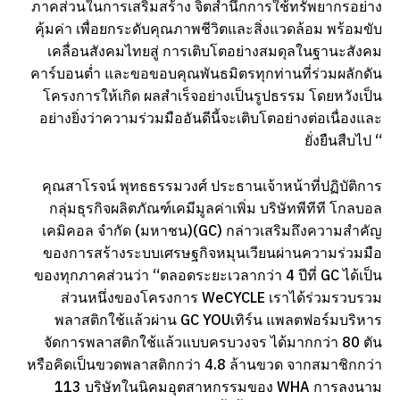
ภาคส่วนในการเสริมสร้าง จิตสำนึกการใช้ทรัพยากรอย่าง
คุ้มค่า เพื่อยกระดับคุณภาพชีวิตและสิ่งแวดล้อม พร้อมขับ
เคลื่อนสังคมไทยสู่ การเติบโตอย่างสมดุลในฐานะสังคม
คาร์บอนต่ำ และขอขอบคุณพันธมิตรทุกท่านที่ร่วมผลักดัน
โครงการให้เกิด ผลสำเร็จอย่างเป็นรูปธรรม โดยหวังเป็น
อย่างยิ่งว่าความร่วมมืออันดีนี้จะเติบโตอย่างต่อเนื่องและ
ยั่งยืนสืบไป “
คุณสาโรจน์ พุทธธรรมวงศ์ ประธานเจ้าหน้าที่ปฏิบัติการ
กลุ่มธุรกิจผลิตภัณฑ์เคมีมูลค่าเพิ่ม บริษัทพีทีที โกลบอล
เคมิคอล จำกัด (มหาชน)(GC) กล่าวเสริมถึงความสำคัญ
ของการสร้างระบบเศรษฐกิจหมุนเวียนผ่านความร่วมมือ
ของทุกภาคส่วนว่า “ตลอดระยะเวลากว่า 4 ปีที่ GC ได้เป็น
ส่วนหนึ่งของโครงการ WeCYCLE เราได้ร่วมรวบรวม
พลาสติกใช้แล้วผ่าน GC YOUเทิร์น แพลตฟอร์มบริหาร
จัดการพลาสติกใช้แล้วแบบครบวงจร ได้มากกว่า 80 ตัน
หรือคิดเป็นขวดพลาสติกกว่า 4.8 ล้านขวด จากสมาชิกกว่า
113 บริษัทในนิคมอุตสาหกรรมของ WHA การลงนาม