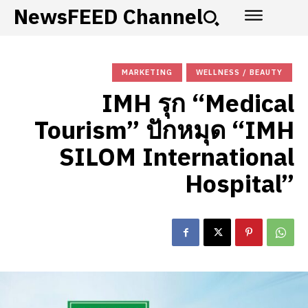
NewsFEED Channel
MARKETING
WELLNESS / BEAUTY
​IMH รุก “Medical
Tourism” ปักหมุด “IMH
SILOM International
Hospital”