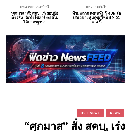
บทความก่อนหน้านี้
บทความถัดไป
“ศุภมาส” สั่ง สคบ. เร่งสอบข้อ
ห้ามพลาด ลงทุนหุ้นกู้ KUN จ่อ
เท็จจริง “ติดตั้งโซลาร์เซลล์ไม่
เสนอขายหุ้นกู้ชุดใหม่ 19-21
ได้มาตรฐาน”
พ.ค.นี้