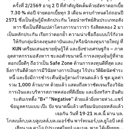
ครั้งที่ 2/2569 อายุ 2 ปี ที่สำคัญจัดเต็มด้วยอัตราดอกเบี้ย
7.30 % ต่อปี จ่ายดอกเบี้ยทุก 3 เดือน ครบกำหนดไถ่ถอนปี
2571 ซึ่งเป็นหุ้นกู้มีหลักประกัน โดยนำทรัพย์สินประเภทอสัง
หาฯ ซึ่งเป็นที่ดินเปล่าโครงการนาวาร่า รังสิตคลอง 2 มา
เป็นหลักประกัน เรียกว่าตอกย้ำ ความน่าเชื่อถือแบบไร้กังวล
ให้กับกลุ่มนักลงทุนสถาบันและ/หรือนักลงทุนรายใหญ่ ที่
KUN เตรียมเสนอขายหุ้นกู้ให้ และยิ่งช่วงเศรษฐกิจ – ภาค
อุตสาหกรรมอสังหาฯ ชะลอตัวขนาดนี้ การลงทุนหุ้นกู้ที่จ่าย
ดอกเบี้ยดีๆ ถือว่าเป็น Safe Zone ด้านการลงทุนดีที่สุด และ
ยิ่งการันตีด้วยการมีวินัยทางการเงินสูง ไร้ประวัติผิดนัดชำระ
หนี้ และยิ่งมีการชำระคืนหุ้นกู้ตามกำหนดแล้ว 5 ชุด มูลค่า
รวม 1,000 ล้านบาท ด้วยแล้ว แสดงถึงควาชัดเจนเรื่องวินัย
การเงินและบริหารสภาพคล่องที่ดีเยี่ยม และยิ่งทริสฯ อันดับ
ระดับเรทติ้ง “B+” “Negative” ด้วยแล้วยิ่งหายห่วง..แชร์
ข้อมูลครบแบบ เป๊ะ ปัง ขนาดนี้แล้ว เตรียมนับถอยหลังแล้ว
เจอกัน วันที่ 19-21 พ.ค.นี้ ผ่าน บล.
โกลเบล็ก,บล.บลูเบลล์,บล.เมอร์ชั่น พาร์ทเนอร์,บล.ยูโอบี เคย์
เฮียน บล.ดาโอ (ประเทศไทย) และบล. พาย ได้เล๊ยยยย…