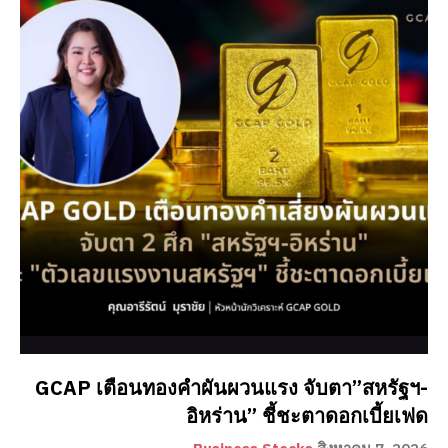
GCAP เตือนทองคำผันผวนแรง จับตา”สหรัฐฯ-
อิหร่าน” ชี้ชะตาดอกเบี้ยเฟด