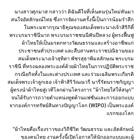
นางสาวศุภมาส กล่าวว่า ดิฉันดีใจที่เห็นคนรุ่นใหม่หันมา
สนใจอัตลักษณ์ไทย ซึ่งการจัดงานครั้งนี้เป็นการน้อมรำลึก
ในพระมหากรุณาธิคุณของสมเด็จพระนางเจ้าสิริกิติ์
พระบรมราชินีนาถ พระบรมราชชนนีพันปีหลวง ผู้ทรงฟื้นฟู
ผ้าไทยให้เป็นมรดกทางวัฒนธรรมและสร้างอาชีพแก่
ประชาชนทั่วประเทศ และสืบสานพระราชปณิธานของ
สมเด็จพระนางเจ้าสุทิดา พัชรสุธาพิมลลักษณ พระบรม
ราชินี ที่ทรงฉลองพระองค์ด้วยผ้าไทยในการปฏิบัติพระราช
กรณียกิจทั้งในและต่างประเทศ และร่วมเฉลิมพระเกียรติ
สมเด็จพระเจ้าลูกเธอ เจ้าฟ้าสิริวัณณวรี นารีรัตนราชกัญญา
ผู้ทรงนำผ้าไทยสู่เวทีโลกผ่านโครงการ “ผ้าไทยใส่ให้สนุก”
จนได้รับการถวายตำแหน่งทูตด้านแฟชั่นและการออกแบบ
จากองค์การทรัพย์สินทางปัญญาโลก (WIPO) เป็นพระองค์
แรกของโลก
“ผ้าไทยคือเรื่องราวของวิถีชีวิต วัฒนธรรม และอัตลักษณ์
ของคนไทย งานครั้งนี้เปิดโอกาสให้นักออกแบบและผู้