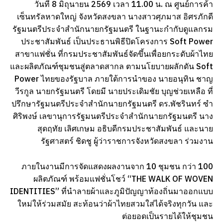
วันที่ 8 มิถุนายน 2569 เวลา 11.00 น. ณ ศูนย์การค้า
เซ็นทรัลหาดใหญ่ จังหวัดสงขลา นางสาวศุภมาส อิศรภักดี
รัฐมนตรีประจำสำนักนายกรัฐมนตรี ในฐานะกำกับดูแลกรม
ประชาสัมพันธ์ เป็นประธานพิธีปิดโครงการ Soft Power
สาขาแฟชั่น ที่กรมประชาสัมพันธ์จัดขึ้นเพื่อยกระดับผ้าไทย
และผลิตภัณฑ์ชุมชนสู่ตลาดสากล ตามนโยบายผลักดัน Soft
Power ไทยของรัฐบาล ภายใต้การนำของ นายอนุทิน ชาญ
วีรกูล นายกรัฐมนตรี โดยมี นายประเดิมชัย บุญช่วยเหลือ ที่
ปรึกษารัฐมนตรีประจำสำนักนายกรัฐมนตรี ดร.พัชรินทร์ ซำ
ศิริพงษ์ เลขานุการรัฐมนตรีประจำสำนักนายกรัฐมนตรี นาง
สุดฤทัย เลิศเกษม อธิบดีกรมประชาสัมพันธ์ และนาย
รัฐศาสตร์ ชิดชู ผู้ว่าราชการจังหวัดสงขลา ร่วมงาน
ภายในงานมีการจัดแสดงผลงานจาก 10 ชุมชน กว่า 100
ผลิตภัณฑ์ พร้อมแฟชั่นโชว์ “THE WALK OF WOVEN
IDENTITIES” ที่นำลายผ้าและภูมิปัญญาท้องถิ่นมาออกแบบ
ใหม่ให้ร่วมสมัย สะท้อนว่าผ้าไทยสวมใส่ได้จริงทุกวัน และ
ต่อยอดเป็นรายได้ให้ชุมชน