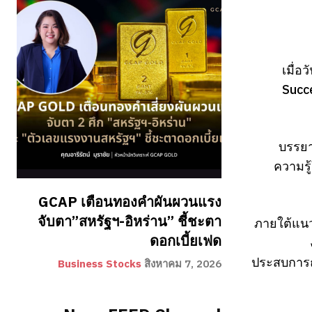
เมื่อ
Succe
บรรยา
ความรู
GCAP เตือนทองคำผันผวนแรง
จับตา”สหรัฐฯ-อิหร่าน” ชี้ชะตา
ภายใต้แนว
ดอกเบี้ยเฟด
ประสบการณ
Business Stocks
สิงหาคม 7, 2026