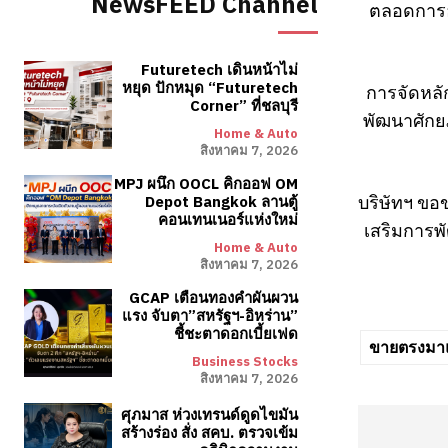
NewsFEED Channel
ตลอดการอ
Futuretech เดินหน้าไม่
หยุด ปักหมุด “Futuretech
การจัดหลัก
Corner” ที่ชลบุรี
พัฒนาศักยภ
Home & Auto
สิงหาคม 7, 2026
MPJ ผนึก OOCL คิกออฟ OM
บริษัทฯ ขอข
Depot Bangkok ลานตู้
คอนเทนเนอร์แห่งใหม่
เสริมการพั
Home & Auto
สิงหาคม 7, 2026
GCAP เตือนทองคำผันผวน
แรง จับตา”สหรัฐฯ-อิหร่าน”
ชี้ชะตาดอกเบี้ยเฟด
ขายตรงมา
Business Stocks
สิงหาคม 7, 2026
ศุภมาส ห่วงเทรนด์ดูดไขมัน
สร้างร่อง สั่ง สคบ. ตรวจเข้ม