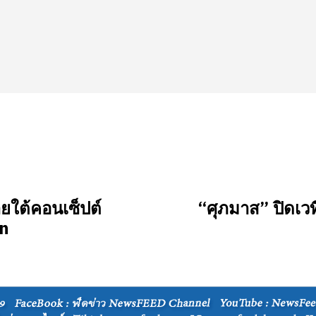
ยใต้คอนเซ็ปต์
“ศุภมาส” ปิดเว
in